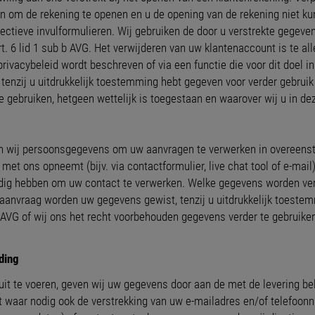
 om de rekening te openen en u de opening van de rekening niet kun
ctieve invulformulieren. Wij gebruiken de door u verstrekte gegeve
 6 lid 1 sub b AVG. Het verwijderen van uw klantenaccount is te al
 privacybeleid wordt beschreven of via een functie die voor dit doel i
enzij u uitdrukkelijk toestemming hebt gegeven voor verder gebruik
 gebruiken, hetgeen wettelijk is toegestaan en waarover wij u in dez
 wij persoonsgegevens om uw aanvragen te verwerken in overeenste
met ons opneemt (bijv. via contactformulier, live chat tool of e-mail
dig hebben om uw contact te verwerken. Welke gegevens worden ver
 aanvraag worden uw gegevens gewist, tenzij u uitdrukkelijk toeste
AVG of wij ons het recht voorbehouden gegevens verder te gebruiken
ding
t te voeren, geven wij uw gegevens door aan de met de levering bela
t waar nodig ook de verstrekking van uw e-mailadres en/of telefoon