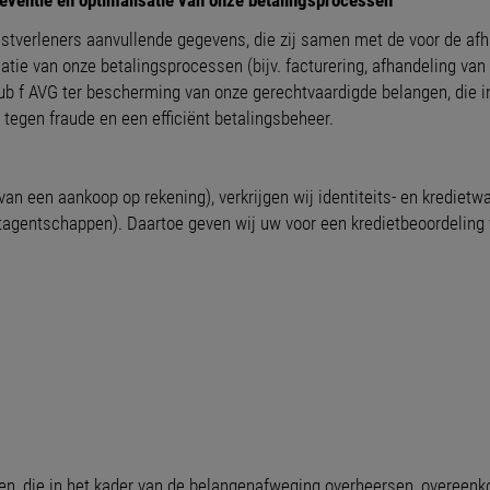
ventie en optimalisatie van onze betalingsprocessen
stverleners aanvullende gegevens, die zij samen met de voor de af
atie van onze betalingsprocessen (bijv. facturering, afhandeling va
 sub f AVG ter bescherming van onze gerechtvaardigde belangen, die
egen fraude en een efficiënt betalingsbeheer.
 van een aankoop op rekening), verkrijgen wij identiteits- en krediet
etagentschappen). Daartoe geven wij uw voor een kredietbeoordeling
n, die in het kader van de belangenafweging overheersen, overeenkom