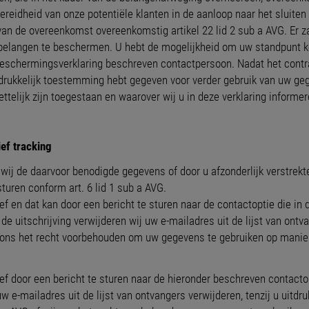
ereidheid van onze potentiële klanten in de aanloop naar het sluite
en van de overeenkomst overeenkomstig artikel 22 lid 2 sub a AVG. E
 belangen te beschermen. U hebt de mogelijkheid om uw standpunt k
eschermingsverklaring beschreven contactpersoon. Nadat het contra
u uitdrukkelijk toestemming hebt gegeven voor verder gebruik van uw 
telijk zijn toegestaan en waarover wij u in deze verklaring informer
ief tracking
n wij de daarvoor benodigde gegevens of door u afzonderlijk verstre
uren conform art. 6 lid 1 sub a AVG.
ef en dat kan door een bericht te sturen naar de contactoptie die in 
de uitschrijving verwijderen wij uw e-mailadres uit de lijst van ontv
 ons het recht voorbehouden om uw gegevens te gebruiken op maniere
ef door een bericht te sturen naar de hieronder beschreven contactopti
 e-mailadres uit de lijst van ontvangers verwijderen, tenzij u uitd