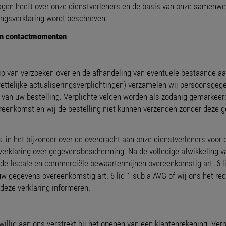
ragen heeft over onze dienstverleners en de basis van onze samenwe
ngsverklaring wordt beschreven.
en contactmomenten
ip van verzoeken over en de afhandeling van eventuele bestaande a
ettelijke actualiseringsverplichtingen) verzamelen wij persoonsgege
der van uw bestelling. Verplichte velden worden als zodanig gemarkee
ereenkomst en wij de bestelling niet kunnen verzenden zonder deze
 in het bijzonder over de overdracht aan onze dienstverleners voor 
e verklaring over gegevensbescherming. Na de volledige afwikkelin
 de fiscale en commerciële bewaartermijnen overeenkomstig art. 6 lid
w gegevens overeenkomstig art. 6 lid 1 sub a AVG of wij ons het re
 deze verklaring informeren.
illig aan ons verstrekt bij het openen van een klantenrekening. Verp