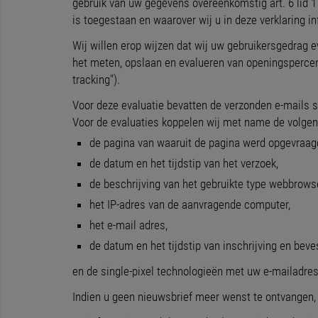
gebruik van uw gegevens overeenkomstig art. 6 lid 1
is toegestaan en waarover wij u in deze verklaring i
Wij willen erop wijzen dat wij uw gebruikersgedrag 
het meten, opslaan en evalueren van openingsperce
tracking").
Voor deze evaluatie bevatten de verzonden e-mails s
Voor de evaluaties koppelen wij met name de volge
de pagina van waaruit de pagina werd opgevraag
de datum en het tijdstip van het verzoek,
de beschrijving van het gebruikte type webbrowse
het IP-adres van de aanvragende computer,
het e-mail adres,
de datum en het tijdstip van inschrijving en beve
en de single-pixel technologieën met uw e-mailadres 
Indien u geen nieuwsbrief meer wenst te ontvangen, k