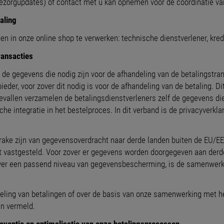
 bezorgupdates) of contact met u kan opnemen voor de coördinatie van
aling
 in onze online shop te verwerken: technische dienstverlener, kredi
ransacties
de gegevens die nodig zijn voor de afhandeling van de betalingstra
eder, voor zover dit nodig is voor de afhandeling van de betaling. Di
vallen verzamelen de betalingsdienstverleners zelf de gegevens die 
he integratie in het bestelproces. In dit verband is de privacyverkla
rake zijn van gegevensoverdracht naar derde landen buiten de EU/E
vastgesteld. Voor zover er gegevens worden doorgegeven aan derd
er een passend niveau van gegevensbescherming, is de samenwerk
deling van betalingen of over de basis van onze samenwerking met h
en vermeld.