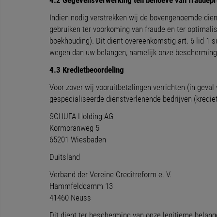
4.2 Gegevensverwerking ten behoeve van fraudepre
Indien nodig verstrekken wij de bovengenoemde dien
gebruiken ter voorkoming van fraude en ter optimalis
boekhouding). Dit dient overeenkomstig art. 6 lid 1
wegen dan uw belangen, namelijk onze bescherming t
4.3 Kredietbeoordeling
Voor zover wij vooruitbetalingen verrichten (in geval
gespecialiseerde dienstverlenende bedrijven (kredi
SCHUFA Holding AG
Kormoranweg 5
65201 Wiesbaden
Duitsland
Verband der Vereine Creditreform e. V.
Hammfelddamm 13
41460 Neuss
Dit dient ter bescherming van onze legitieme belange