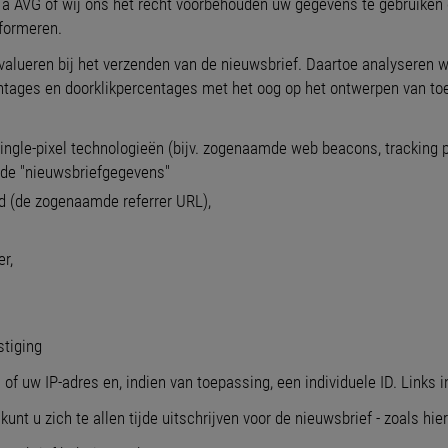
 a AVG of wij ons het recht voorbehouden uw gegevens te gebruiken op
nformeren.
evalueren bij het verzenden van de nieuwsbrief. Daartoe analyseren w
ntages en doorklikpercentages met het oog op het ontwerpen van t
ingle-pixel technologieën (bijv. zogenaamde web beacons, tracking 
nde "nieuwsbriefgegevens"
d (de zogenaamde referrer URL),
r,
stiging
of uw IP-adres en, indien van toepassing, een individuele ID. Links 
unt u zich te allen tijde uitschrijven voor de nieuwsbrief - zoals hi