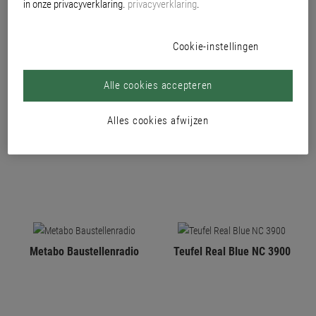
in onze privacyverklaring.
privacyverklaring
.
Cookie-instellingen
Alle cookies accepteren
Alles cookies afwijzen
3-delige kofferset 3900
Gereedschapskoffer, 92
delen. 3900
Metabo Baustellenradio
Teufel Real Blue NC 3900