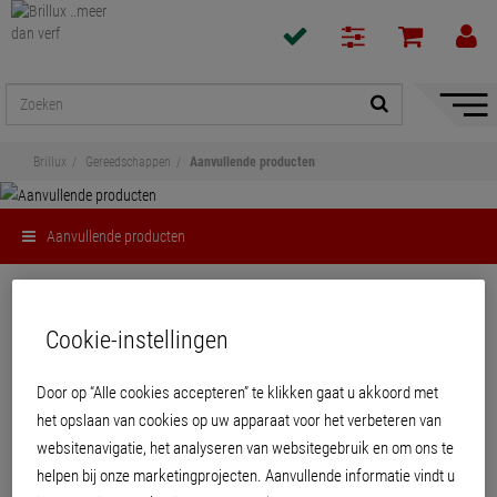
navigat
toon/v
Brillux
Gereedschappen
Aanvullende producten
Aanvullende producten
Delen
Cookie-instellingen
Aanvullende producten
Door op “Alle cookies accepteren” te klikken gaat u akkoord met
het opslaan van cookies op uw apparaat voor het verbeteren van
websitenavigatie, het analyseren van websitegebruik en om ons te
helpen bij onze marketingprojecten. Aanvullende informatie vindt u
PRODUCTEN