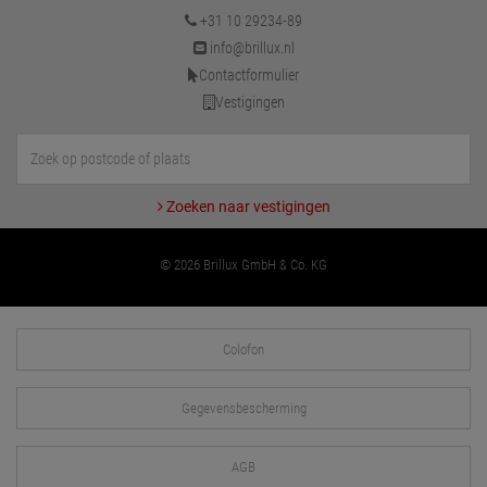
+31 10 29234-89
info@brillux.nl
Contactformulier
Vestigingen
Zoeken naar vestigingen
© 2026 Brillux GmbH & Co. KG
Colofon
Gegevensbescherming
AGB