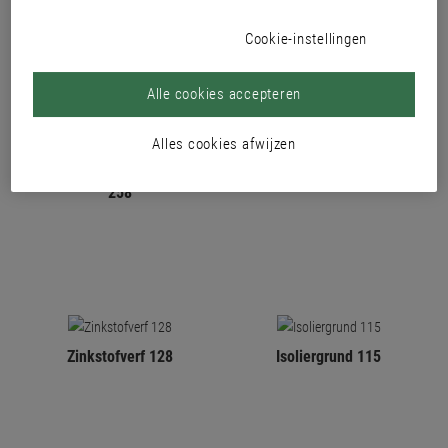
Cookie-instellingen
Alle cookies accepteren
Alles cookies afwijzen
Lacryl-PU Schoolbordenlak
Markeringsverf 108
258
Zinkstofverf 128
Isoliergrund 115