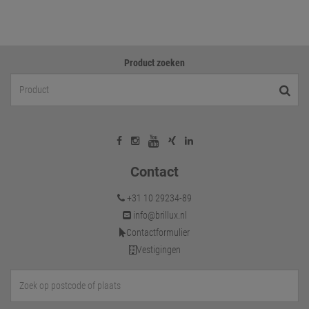
Product zoeken
Contact
+31 10 29234-89
info@brillux.nl
Contactformulier
Vestigingen