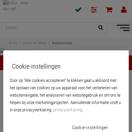
navigat
toon/v
Brillux
Lakken en beitsen
Radiatorenlak
Radiatorenlak
Cookie-instellingen
Delen
Door op “Alle cookies accepteren” te klikken gaat u akkoord met
het opslaan van cookies op uw apparaat voor het verbeteren van
Radiatorenlak
websitenavigatie, het analyseren van websitegebruik en om ons te
helpen bij onze marketingprojecten. Aanvullende informatie vindt u
in onze privacyverklaring.
privacyverklaring
.
PRODUCTEN
Cookie-instellingen