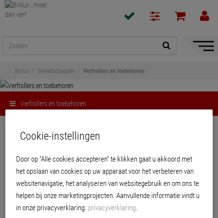
navigat
toon/v
Brillux
Gereedschappen
Verfrollers en toebehoren
Verfrollers en toebehoren
Delen
Cookie-instellingen
Verfrollers en toebehoren
Door op “Alle cookies accepteren” te klikken gaat u akkoord met
het opslaan van cookies op uw apparaat voor het verbeteren van
websitenavigatie, het analyseren van websitegebruik en om ons te
helpen bij onze marketingprojecten. Aanvullende informatie vindt u
in onze privacyverklaring.
privacyverklaring
.
PRODUCTEN