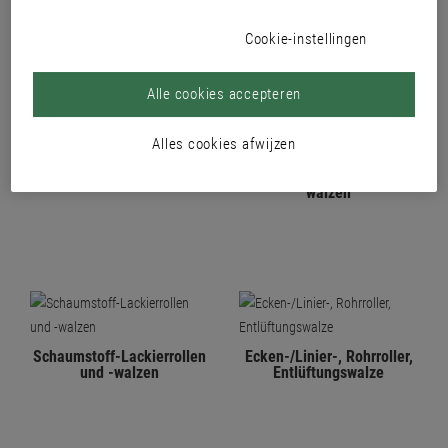
Cookie-instellingen
Alle cookies accepteren
Alles cookies afwijzen
Farbwalzen
Farb-, Lackierrollen und -
walzen
Schaumstoff-Lackierrollen
Ecken-/Linier-, Rohrroller,
und -walzen
Entlüftungswalze