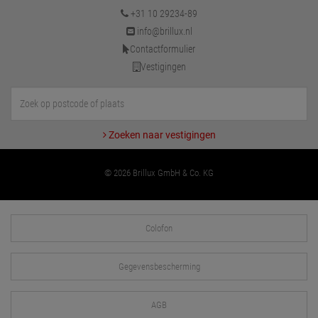
+31 10 29234-89
info@brillux.nl
Contactformulier
Vestigingen
Zoeken naar vestigingen
© 2026 Brillux GmbH & Co. KG
Colofon
Gegevensbescherming
AGB