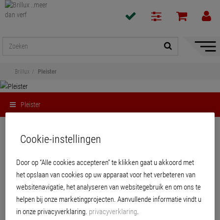
navigat
toon/v
Brillux
Pleister
Pleister
Delen
Cookie-instellingen
Pleister
Door op “Alle cookies accepteren” te klikken gaat u akkoord met
het opslaan van cookies op uw apparaat voor het verbeteren van
Het Brillux pleisterassortiment bevat voor ieder gebruiksdoel de juiste
websitenavigatie, het analyseren van websitegebruik en om ons te
soort hand-, spuit- of poederpleister. Flexibel verpakt in een zak of
helpen bij onze marketingprojecten. Aanvullende informatie vindt u
emmer, direct gebruiksklaar of om zelf aan te mengen, voor binnen en
in onze privacyverklaring.
privacyverklaring
.
buiten. Ervaar hoe gemakkelijk u onze nieuwe producten kunt