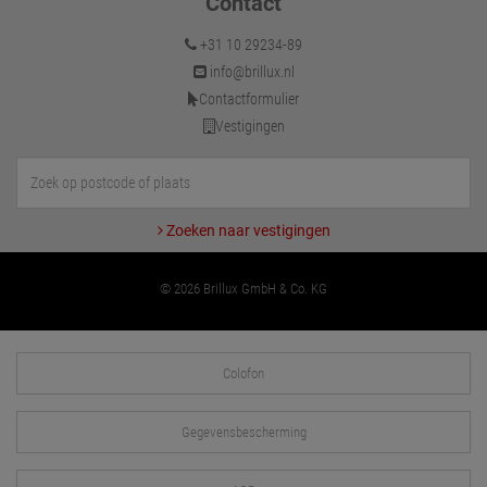
Contact
+31 10 29234-89
info@brillux.nl
Contactformulier
Vestigingen
Zoeken naar vestigingen
© 2026 Brillux GmbH & Co. KG
Colofon
Gegevensbescherming