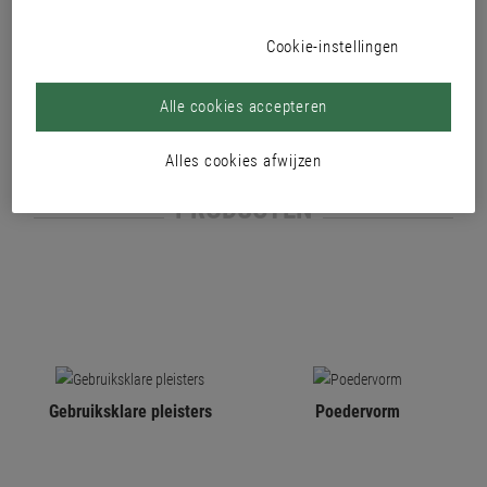
aanbrengen en egaliseren, overtuig u van de bijzonder eenvoudige
schuurbaarheid en verbaas u over de onberispelijk gladde oppervlakken.
Cookie-instellingen
Zo legt u met pleisters van Brillux de basis voor een perfect verfresultaat
met alle Brillux dispersieverven.
Alle cookies accepteren
Alles cookies afwijzen
PRODUCTEN
Gebruiksklare pleisters
Poedervorm