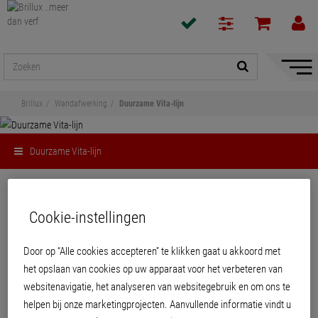
navigat
toon/v
Brillux
Wandafwerking
Duurzame Vita-lijn
Duurzame Vita-lijn
Delen
Cookie-instellingen
Duurzame Vita-lijn
Door op “Alle cookies accepteren” te klikken gaat u akkoord met
het opslaan van cookies op uw apparaat voor het verbeteren van
websitenavigatie, het analyseren van websitegebruik en om ons te
helpen bij onze marketingprojecten. Aanvullende informatie vindt u
PRODUCTEN