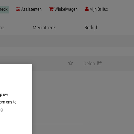
check
Assistenten
Winkelwagen
Mijn Brillux
ce
Mediatheek
Bedrijf
Delen
op uw
 om ons te
ng.