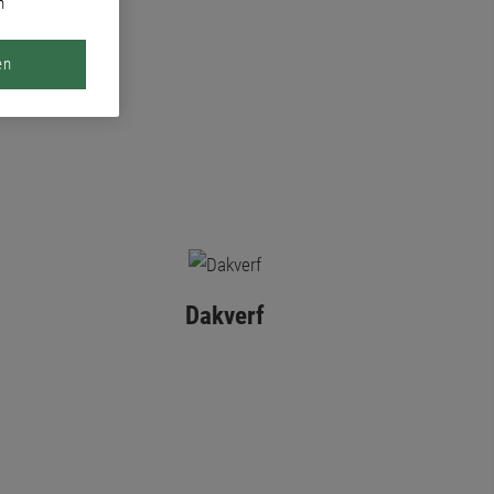
n
en
Dakverf