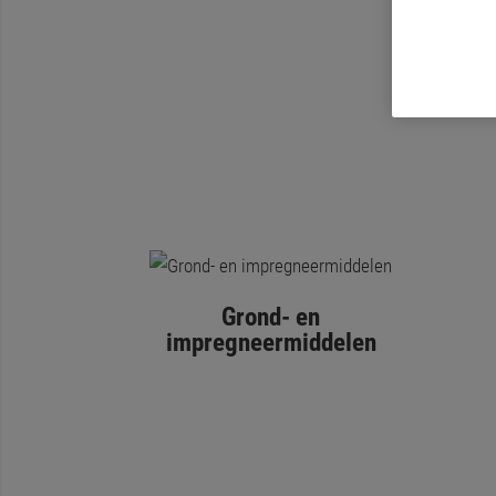
Grond- en
impregneermiddelen