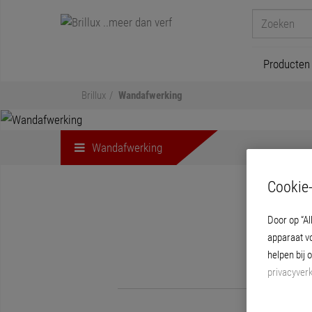
Producten
Brillux
Wandafwerking
Wandafwerking
Cookie-
Door op “Al
apparaat v
helpen bij 
privacyverk