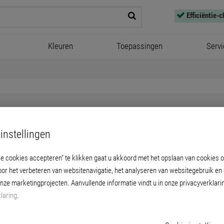
Efficiëntie-
Kleuren
Toepassingen
Servi
instellingen
Wandafwerking
le cookies accepteren” te klikken gaat u akkoord met het opslaan van cookies 
oor het verbeteren van websitenavigatie, het analyseren van websitegebruik en
onze marketingprojecten. Aanvullende informatie vindt u in onze privacyverklari
laring
.
PRODUCTEN