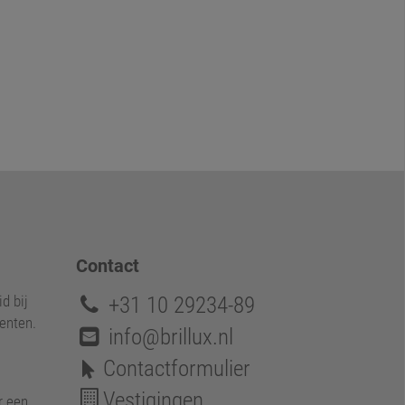
Contact
+31 10 29234-89
d bij
enten.
info@brillux.nl
Contactformulier
Vestigingen
r een