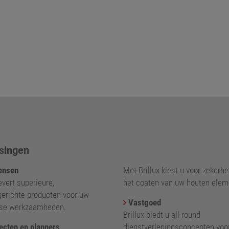
singen
nsen
Met Brillux kiest u voor zekerhei
levert superieure,
het coaten van uw houten elem
gerichte producten voor uw
Vastgoed
kse werkzaamheden.
Brillux biedt u all-round
ecten en planners
dienstverleningsconcepten voo