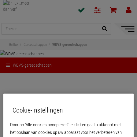
navigat
toon/v
Brillux
Gereedschappen
WDVS-gereedschappen
WDVS-gereedschappen
Delen
WDVS-gereedschappen
Cookie-instellingen
Door op “Alle cookies accepteren” te klikken gaat u akkoord met
PRODUCTEN
het opslaan van cookies op uw apparaat voor het verbeteren van