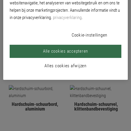
websitenavigatie, het analyseren van websitegebruik en om ons te
helpen bij onze marketingprojecten. Aanvullende informatie vindt u
in onze privacyverklaring.
privacyverklaring
.
Cookie-instellingen
Alle cookies accepteren
Hardschuim-schuurvel,
Hardschuim-schuurbord,
klein
klein
Alles cookies afwijzen
Hardschuim-schuurbord,
Hardschuim-schuurvel,
aluminium
klittenbandbevestiging