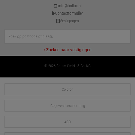
info@brillux.nl
Contactformulier
Vestigingen
Zoeken naar vestigingen
© 2026 Brillux GmbH & Co. KG
Colofon
Gegevensbescherming
AGB