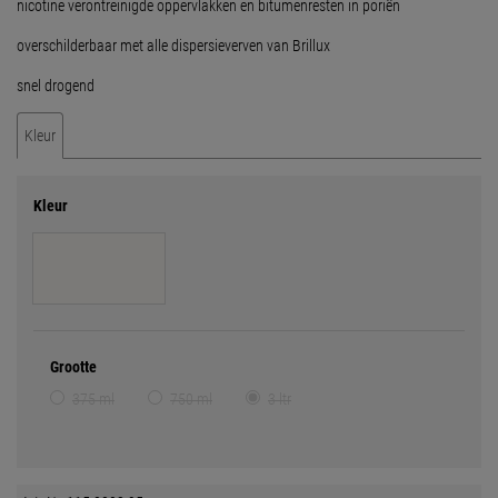
nicotine verontreinigde oppervlakken en bitumenresten in poriën
overschilderbaar met alle dispersieverven van Brillux
snel drogend
Kleur
Kleur
Grootte
375 ml
750 ml
3 ltr