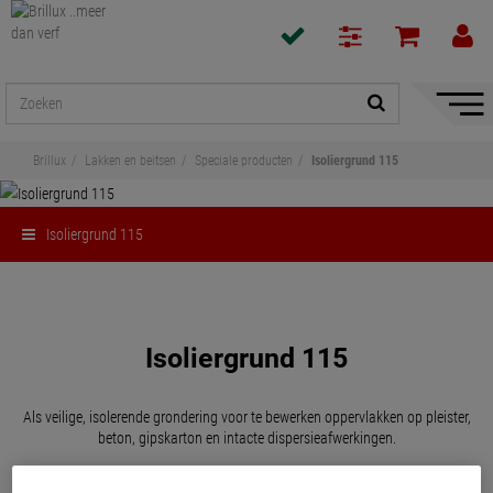
navigat
toon/v
Brillux
Lakken en beitsen
Speciale producten
Isoliergrund 115
Isoliergrund 115
Delen
Isoliergrund 115
Als veilige, isolerende grondering voor te bewerken oppervlakken op pleister,
beton, gipskarton en intacte dispersieafwerkingen.