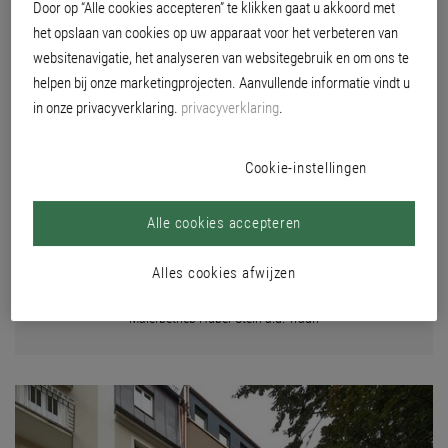
Door op “Alle cookies accepteren” te klikken gaat u akkoord met
OBJECTBESCHRIJVING
het opslaan van cookies op uw apparaat voor het verbeteren van
websitenavigatie, het analyseren van websitegebruik en om ons te
helpen bij onze marketingprojecten. Aanvullende informatie vindt u
Plaats
in onze privacyverklaring.
privacyverklaring
.
Gapstraße 4, 83278 Traunstein
Opdrachtgever
Walter Riedl, Traunstein
Cookie-instellingen
Architect
Architekten Riedl Oestreich, Traunstein
Alle cookies accepteren
Kleurconcept
Brillux kleurstudio Münster
Alles cookies afwijzen
Uitvoerend schildersbedrijf
Malerbetrieb Huber Stein a.d. Traun