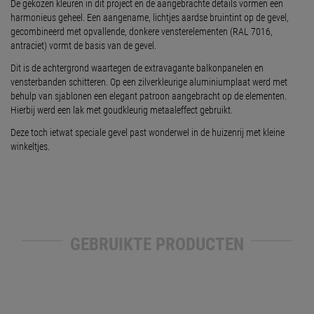
De gekozen kleuren in dit project en de aangebrachte details vormen een
harmonieus geheel. Een aangename, lichtjes aardse bruintint op de gevel,
gecombineerd met opvallende, donkere vensterelementen (RAL 7016,
antraciet) vormt de basis van de gevel.
Dit is de achtergrond waartegen de extravagante balkonpanelen en
vensterbanden schitteren. Op een zilverkleurige aluminiumplaat werd met
behulp van sjablonen een elegant patroon aangebracht op de elementen.
Hierbij werd een lak met goudkleurig metaaleffect gebruikt.
Deze toch ietwat speciale gevel past wonderwel in de huizenrij met kleine
winkeltjes.
GEBRUIKTE PRODUCTEN