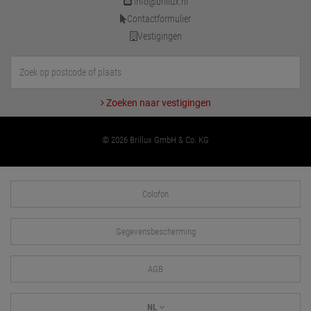
info@brillux.nl
Contactformulier
Vestigingen
Zoeken naar vestigingen
© 2026 Brillux GmbH & Co. KG
Colofon
Gegevensbescherming
AGB
NL