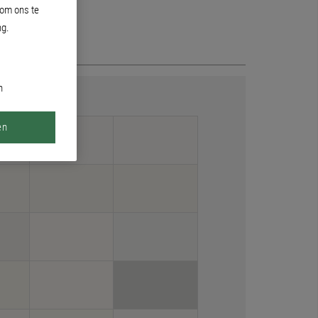
 om ons te
ng.
n
en