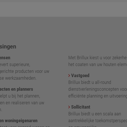
singen
nsen
Met Brillux kiest u voor zekerhei
levert superieure,
het coaten van uw houten elem
gerichte producten voor uw
Vastgoed
kse werkzaamheden.
Brillux biedt u all-round
ecten en planners
dienstverleningsconcepten voo
helpt u bij het plannen,
efficiënte planning en uitvoerin
en en realiseren van uw
Sollicitant
n.
Brillux biedt u een scala aan
en woningeigenaren
aantrekkelijke toekomstperspe