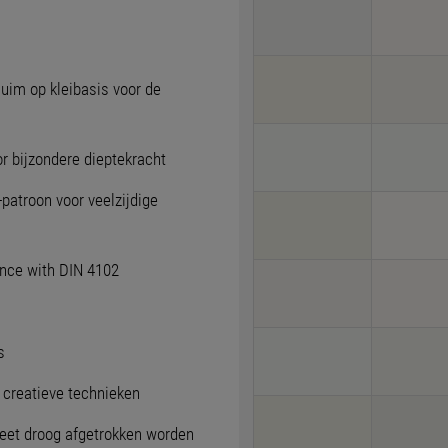
huim op kleibasis voor de
r bijzondere dieptekracht
-patroon voor veelzijdige
ance with DIN 4102
s
e creatieve technieken
leet droog afgetrokken worden