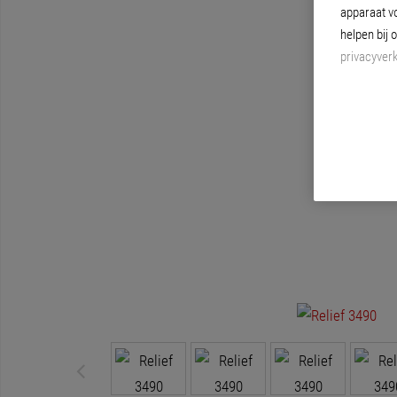
apparaat v
helpen bij 
privacyverk