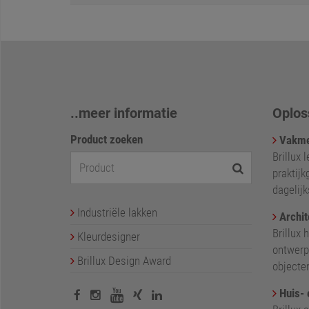
..meer informatie
Oplos
Product zoeken
Vakme
Brillux 
praktijk
dagelij
Industriële lakken
Archit
Brillux 
Kleurdesigner
ontwerp
Brillux Design Award
objecte
Huis- 