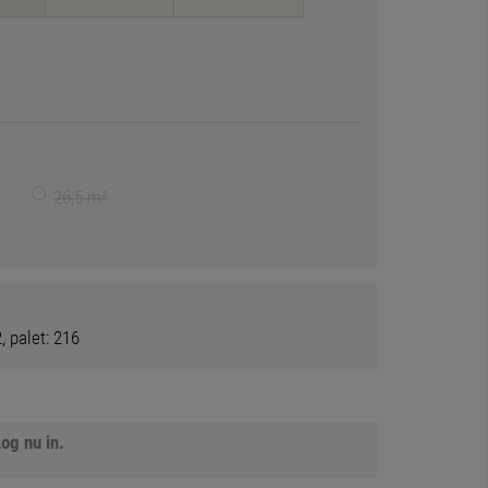
26,5 m²
, palet: 216
og nu in.