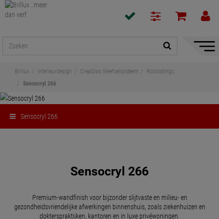
navigat
toon/v
Brillux
Interieurdesign
CreaGlas Weefselsysteem
Rolcoatings
Sensocryl 266
Sensocryl 266
Delen
Sensocryl 266
Premium-wandfinish voor bijzonder slijtvaste en milieu- en
gezondheidsvriendelijke afwerkingen binnenshuis, zoals ziekenhuizen en
dokterspraktijken, kantoren en in luxe privéwoningen.