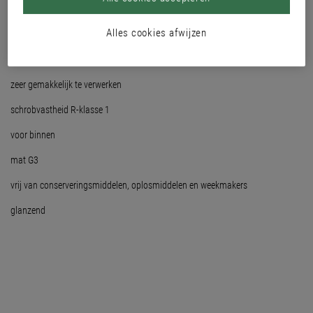
moeilijk ontvlambaar B1 volgens DIN 4102 in systeemopbouw met
Alles cookies afwijzen
CreaGlasweefsel en Relief 3490
waterdampdoorlatend
zeer gemakkelijk te verwerken
schrobvastheid R-klasse 1
voor binnen
mat G3
vrij van conserveringsmiddelen, oplosmiddelen en weekmakers
glanzend