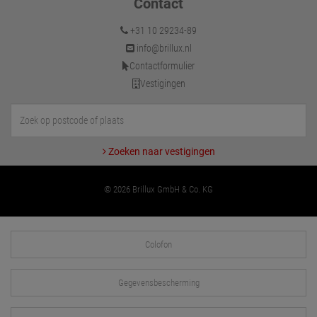
Contact
+31 10 29234-89
info@brillux.nl
Contactformulier
Vestigingen
Zoeken naar vestigingen
© 2026 Brillux GmbH & Co. KG
Colofon
Gegevensbescherming