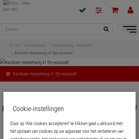
navigat
toon/v
Brillux
Interieurdesign
Wandbekleding / toebehoren
Raufaser vliesbehang 41 fijn-exclusief
Raufaser vliesbehang 41 fijn-exclusief
Delen
Raufaser vliesbehang 41 fijn-exclusief
Cookie-instellingen
Door op “Alle cookies accepteren” te klikken gaat u akkoord met
Overschilderbaar behang met vliesdragertechnologie en rauhfaserstructuur in
het opslaan van cookies op uw apparaat voor het verbeteren van
korrel 41, fijn-exclusief.