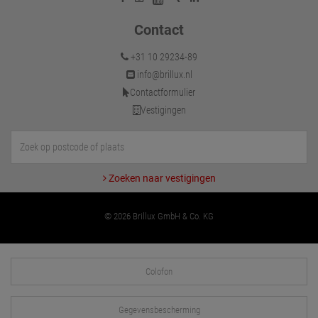
Contact
+31 10 29234-89
info@brillux.nl
Contactformulier
Vestigingen
Zoeken naar vestigingen
© 2026 Brillux GmbH & Co. KG
Colofon
Gegevensbescherming