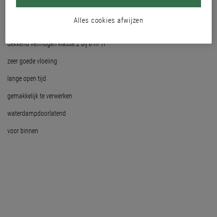
stompmat
Alles cookies afwijzen
schrobvastheid klasse 3
dekkend vermogen klasse 2 bij 8 m²/l
zeer goede vloeiing
lange open tijd
gemakkelijk te verwerken
waterdampdoorlatend
voor binnen