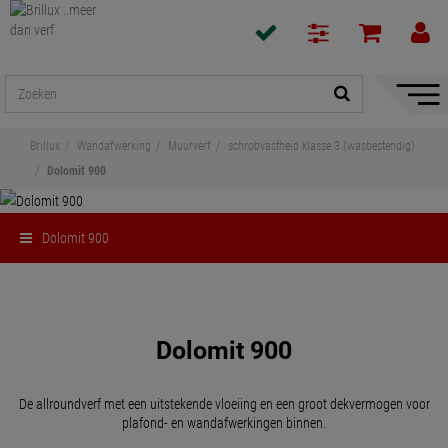
navigat
toon/v
Brillux
Wandafwerking
Muurverf
schrobvastheid klasse 3 (wasbestendig)
Dolomit 900
Dolomit 900
Delen
Dolomit 900
De allroundverf met een uitstekende vloeiing en een groot dekvermogen voor
plafond- en wandafwerkingen binnen.