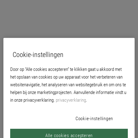
Cookie-instellingen
Door op “Alle cookies accepteren” te klikken gaat u akkoord met
het opslaan van cookies op uw apparaat voor het verbeteren van
websitenavigatie, het analyseren van websitegebruik en om ons te
helpen bij onze marketingprojecten. Aanvullende informatie vindt u
in onze privacyverklaring.
privacyverklaring
.
vrij van conserveringsmiddelen, oplosmiddelen en weekmakers
voldoet aan de eisen van de “Ausschuss zur gesundheitlichen Bewertung von
Cookie-instellingen
Bauprodukten (AgBB)” (commissie voor gezondheidsgerelateerde evaluatie
van bouwproducten)
Alle cookies accepteren