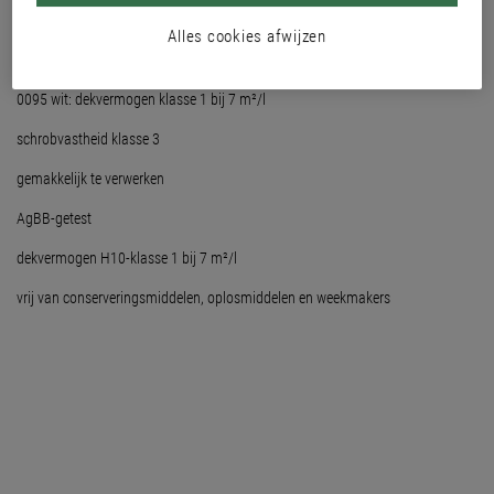
van bouwproducten)
Alles cookies afwijzen
stompmat
0095 wit: dekvermogen klasse 1 bij 7 m²/l
schrobvastheid klasse 3
gemakkelijk te verwerken
AgBB-getest
dekvermogen H10-klasse 1 bij 7 m²/l
vrij van conserveringsmiddelen, oplosmiddelen en weekmakers