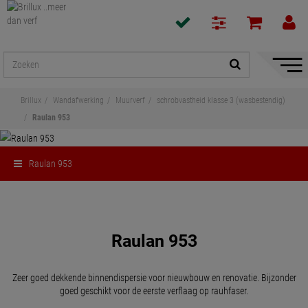
navigat
toon/v
Brillux
Wandafwerking
Muurverf
schrobvastheid klasse 3 (wasbestendig)
Raulan 953
Raulan 953
Delen
Raulan 953
Zeer goed dekkende binnendispersie voor nieuwbouw en renovatie. Bijzonder
goed geschikt voor de eerste verflaag op rauhfaser.