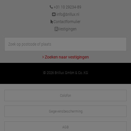
+31 10 29234-89
info@brillux.nl
Contactformulier
Vestigingen
Zoeken naar vestigingen
© 2026 Brillux GmbH & Co. KG
Colofon
Gegevensbescherming
AGB