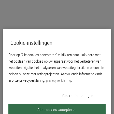
Cookie-instellingen
Door op “Alle cookies accepteren” te klikken gaat u akkoord met
het opslaan van cookies op uw apparaat voor het verbeteren van
websitenavigatie, het analyseren van websitegebruik en om ons te
helpen bij onze marketingprojecten. Aanvullende informatie vindt u
in onze privacyverklaring.
privacyverklaring
.
0096 trendwit: dekvermogen klasse 1 bij 8 m²/l
Cookie-instellingen
waterdampdoorlatend
voldoet aan de eisen van de “Ausschuss zur gesundheitlichen Bewertung von
Alle cookies accepteren
Bauprodukten (AgBB)” (commissie voor gezondheidsgerelateerde evaluatie