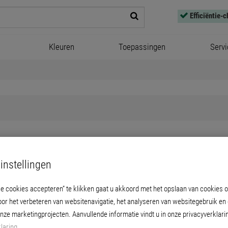
Efficiëntie-
Kleuren
Toepassingen
Servi
Creativ Lucento 83
instellingen
le cookies accepteren” te klikken gaat u akkoord met het opslaan van cookies 
verf met metalen uitstraling van het oppervl
oor het verbeteren van websitenavigatie, het analyseren van websitegebruik en
ordt het bijzondere, decent gestructureerde 
onze marketingprojecten. Aanvullende informatie vindt u in onze privacyverklari
laring
.