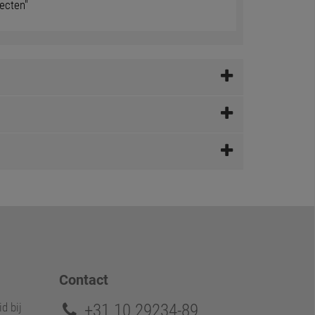
ecten"
Contact
+31 10 29234-89
d bij