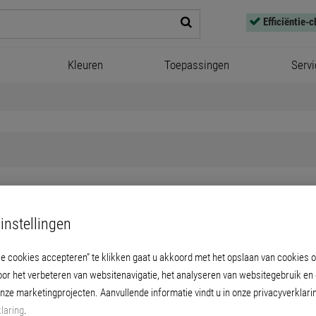
Efficiëntie-
Kleuren
Toepassingen
Servi
instellingen
Creativ Finolato 75
le cookies accepteren” te klikken gaat u akkoord met het opslaan van cookies 
warts gevulde dispersieverf voor decoratieve,
oor het verbeteren van websitenavigatie, het analyseren van websitegebruik en
oppervlakken binnenshuis.
onze marketingprojecten. Aanvullende informatie vindt u in onze privacyverklari
laring
.