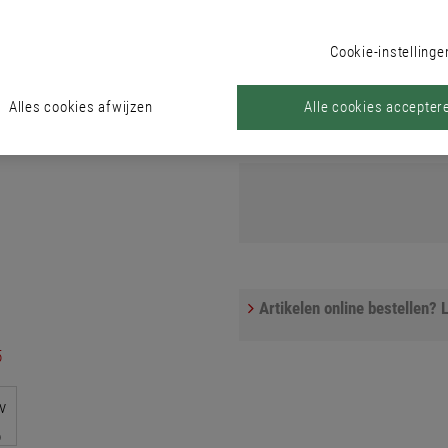
Cookie-instellinge
Kleur
Kleurzoeker
Alles cookies afwijzen
Alle cookies accepter
Meld u aan om een product te best
Artikelen online bestellen? L