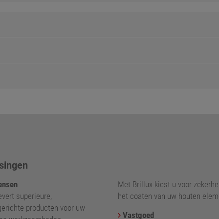
singen
nsen
Met Brillux kiest u voor zekerhei
levert superieure,
het coaten van uw houten elem
gerichte producten voor uw
Vastgoed