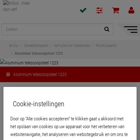
navigat
toon/v
Brillux
Gereedschappen
Verfrollers en toebehoren
Rollenzubehör
Aluminium telescoopsteel 1223
Aluminium telescoopsteel 1223
Delen
Cookie-instellingen
Aluminium telescoopsteel 1223
Door op “Alle cookies accepteren” te klikken gaat u akkoord met
het opslaan van cookies op uw apparaat voor het verbeteren van
Stevig, geprofileerd en torsievrij aluminiumprofiel met universele conus en
interne clip voor een geborgde verbinding met de verfrollerbeugel.
websitenavigatie, het analyseren van websitegebruik en om ons te