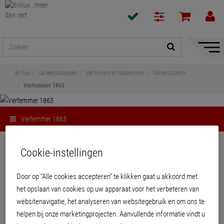
navigat
toon/v
Brillux
Gereedschappen
Verfrollers en toebehoren
Rollenzubehör
Verfemmer 1863
Verfemmer 1863
Delen
Cookie-instellingen
Verfemmer 1863
Door op “Alle cookies accepteren” te klikken gaat u akkoord met
het opslaan van cookies op uw apparaat voor het verbeteren van
websitenavigatie, het analyseren van websitegebruik en om ons te
Kunststofverfemmer, met ingebouwd uitrolvlak en uitgieter.
helpen bij onze marketingprojecten. Aanvullende informatie vindt u