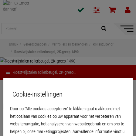
navigat
toon/v
Brillux
Gereedschappen
Verfrollers en toebehoren
Rollenzubehör
Roestvrijstalen rollerbeugel, 2K-greep 1490
Roestvrijstalen rollerbeugel, 2K-greep…
Delen
Cookie-instellingen
Roestvrijstalen rollerbeugel, 2K-greep
Door op “Alle cookies accepteren” te klikken gaat u akkoord met
1490
het opslaan van cookies op uw apparaat voor het verbeteren van
websitenavigatie, het analyseren van websitegebruik en om ons te
Voor lakrollers met een breedte van 10 of 15 cm.
helpen bij onze marketingprojecten. Aanvullende informatie vindt u