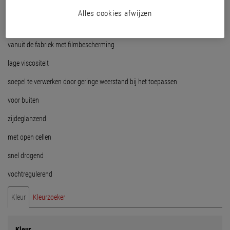
aangroei van algen en schimmels op de afwerking)
Alles cookies afwijzen
bijzonder diep doordringende alkydharsbeits
vanuit de fabriek met filmbescherming
lage viscositeit
soepel te verwerken door geringe weerstand bij het toepassen
voor buiten
zijdeglanzend
met open cellen
snel drogend
vochtregulerend
Kleur
Kleurzoeker
Kleur