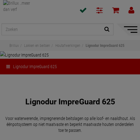
navigat
toon/v
Brillux
Lakken en beitsen
Houtafwerkingen
Lignodur ImpreGuard 625
Lignodur ImpreGuard 625
Delen
Lignodur ImpreGuard 625
Voor waterwerende, impregnerende beitslagen op alle loof- en naaldhout. Als
éénpotsysteem op niet maatvaste en beperkt maatvaste houten onderdelen
toe te passen.