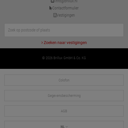
info@brillux.nl
Contactformulier
Vestigingen
Zoeken naar vestigingen
© 2026 Brillux GmbH & Co. KG
Colofon
Gegevensbescherming
AGB
NL