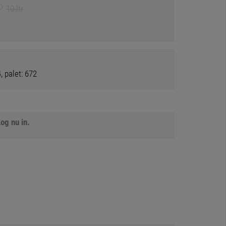
10 ltr
, palet: 672
og nu in.