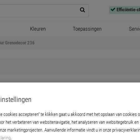
Efficiëntie-
Kleuren
Toepassingen
Servi
dur Grenodecor 236
instellingen
Lignodur Grenodecor 236
le cookies accepteren” te klikken gaat u akkoord met het opslaan van cookies 
jke stoffenarme, waterdampdoorlatende decor
oor het verbeteren van websitenavigatie, het analyseren van websitegebruik en
 transparante en kleurrijke vormgeving van l
onze marketingprojecten. Aanvullende informatie vindt u in onze privacyverklari
laring
.