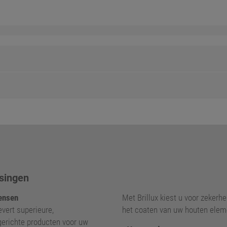
singen
nsen
Met Brillux kiest u voor zekerhei
levert superieure,
het coaten van uw houten elem
gerichte producten voor uw