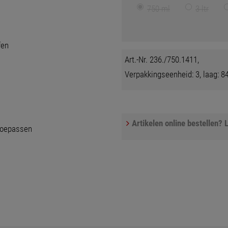
750 ml
3 ltr
fen
Art.-Nr. 236./750.1411,
Verpakkingseenheid: 3, laag: 84
Artikelen online bestellen? L
 toepassen