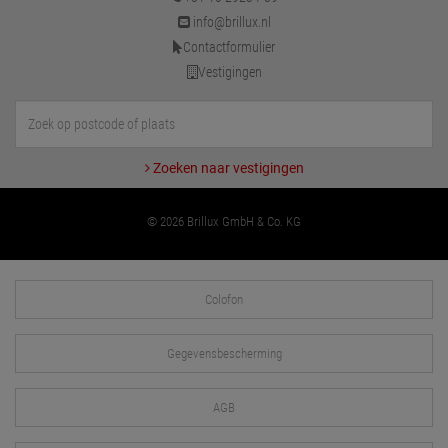
info@brillux.nl
Contactformulier
Vestigingen
Zoeken naar vestigingen
© 2026 Brillux GmbH & Co. KG
Colofon
Gegevensbescherming
AGB