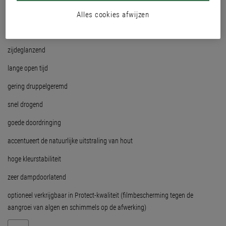
moderne hybride bindmiddeltechnologie
Alles cookies afwijzen
voor buiten en binnen
zijdeglanzend
lange open tijd
gering druppelgeremd
snel drogend
goede doordringing
accentueert de natuurlijke uitstraling van hout
hoge kleurstabiliteit
zeer dampdoorlatend
optioneel verkrijgbaar in Protect-kwaliteit (filmbescherming tegen de
aangroei van algen en schimmels op de afwerking)