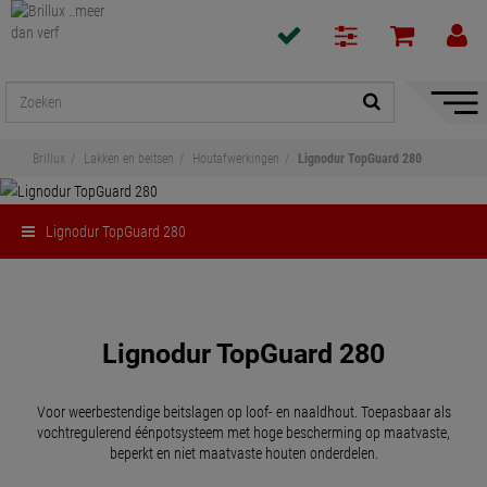
navigat
toon/v
Brillux
Lakken en beitsen
Houtafwerkingen
Lignodur TopGuard 280
Lignodur TopGuard 280
Delen
Lignodur TopGuard 280
Voor weerbestendige beitslagen op loof- en naaldhout. Toepasbaar als
vochtregulerend éénpotsysteem met hoge bescherming op maatvaste,
beperkt en niet maatvaste houten onderdelen.