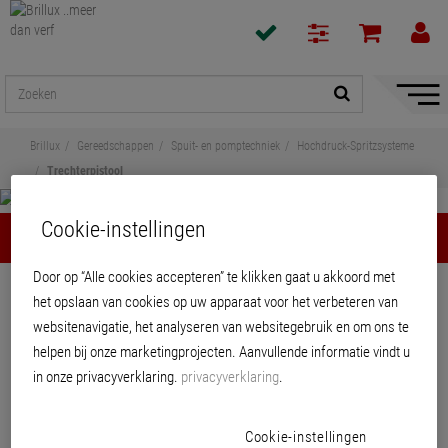
navigat
toon/v
Brillux
Gereedschappen
Spuit- en pomptechniek
Hochdruck-Spritzsysteme
Trechterpistool
Cookie-instellingen
Trechterpistool
Door op “Alle cookies accepteren” te klikken gaat u akkoord met
Delen
het opslaan van cookies op uw apparaat voor het verbeteren van
websitenavigatie, het analyseren van websitegebruik en om ons te
Trechterpistool
helpen bij onze marketingprojecten. Aanvullende informatie vindt u
in onze privacyverklaring.
privacyverklaring
.
Cookie-instellingen