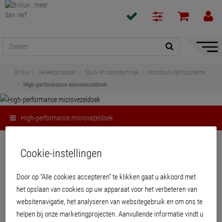
navigat
toon/v
Brillux
Gereedschappen
Spuit- en pomptechniek
Hochdruck-Spritzsysteme
High-performance microvezeldoek
High-performance microvezeldoek
Delen
Cookie-instellingen
High-performance microvezeldoek
Door op “Alle cookies accepteren” te klikken gaat u akkoord met
het opslaan van cookies op uw apparaat voor het verbeteren van
Speciaal gestructureerde high performance microvezeldoek met hoge vet- en
websitenavigatie, het analyseren van websitegebruik en om ons te
vuilopname. Voor de reiniging van oppervlakken, vooral met watergedragen
helpen bij onze marketingprojecten. Aanvullende informatie vindt u
laksystemen, geschikt.