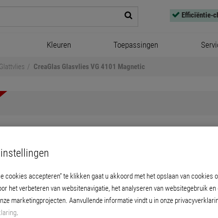
Efficiëntie-
Kleuren
Toepassingen
Servi
Glattvlies
CreaGlas Glasvlies VG 4101 Magnetic
instellingen
Glas Glasvlies VG 4101 Mag
le cookies accepteren” te klikken gaat u akkoord met het opslaan van cookies 
vlies met magnetische laag aan de achterzij
oor het verbeteren van websitenavigatie, het analyseren van websitegebruik en
speciale appretuur aan de zichtbare zijde
onze marketingprojecten. Aanvullende informatie vindt u in onze privacyverklari
laring
.