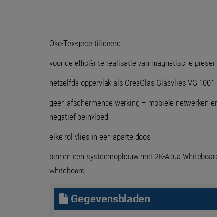
Öko-Tex-gecertificeerd
voor de efficiënte realisatie van magnetische prese
hetzelfde oppervlak als CreaGlas Glasvlies VG 100
geen afschermende werking – mobiele netwerken en 
negatief beïnvloed
elke rol vlies in een aparte doos
binnen een systeemopbouw met 2K-Aqua Whiteboard 
whiteboard
Gegevensbladen