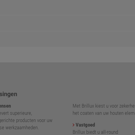
singen
nsen
Met Brillux kiest u voor zekerhei
levert superieure,
het coaten van uw houten elem
gerichte producten voor uw
Vastgoed
kse werkzaamheden.
Brillux biedt u all-round