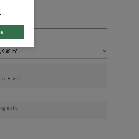
n
en
 palet: 237
og nu in.