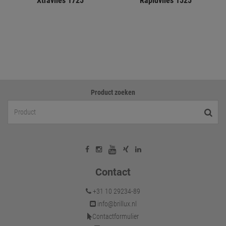
Xtravlies 1725
Rapidvlies 1525
Product zoeken
Contact
+31 10 29234-89
info@brillux.nl
Contactformulier