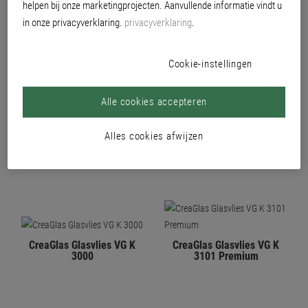
helpen bij onze marketingprojecten. Aanvullende informatie vindt u
in onze privacyverklaring.
privacyverklaring
.
Cookie-instellingen
Alle cookies accepteren
CreaGlas Glasvlies VG 1001
CreaGlas Glasvlies VG 1000
Premium
Alles cookies afwijzen
CreaGlas Glasvlies VG K
CreaGlas Glasvlies VG K
3000
3101 Premium