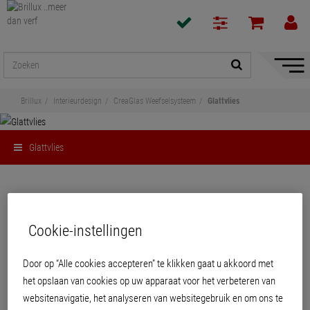
navigat
toon/v
Brillux
Interieurdesign
CreaGlas Weefselsysteem
Glattvlies
Glattvlies
Delen
Glattvlies
Cookie-instellingen
Door op “Alle cookies accepteren” te klikken gaat u akkoord met
het opslaan van cookies op uw apparaat voor het verbeteren van
websitenavigatie, het analyseren van websitegebruik en om ons te
PRODUCTEN