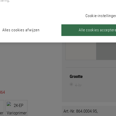
laring
.
Cookie-instellinge
Kleur
Kleurzoeker
Alles cookies afwijzen
Alle cookies accepter
Kleur
Grootte
4 ltr
Art.-Nr. 864.0004.95,