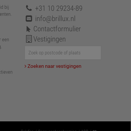
+31 10 29234-89
d bij
enten.
info@brillux.nl
Contactformulier
Vestigingen
r een
g.
Zoeken naar vestigingen
ctieven