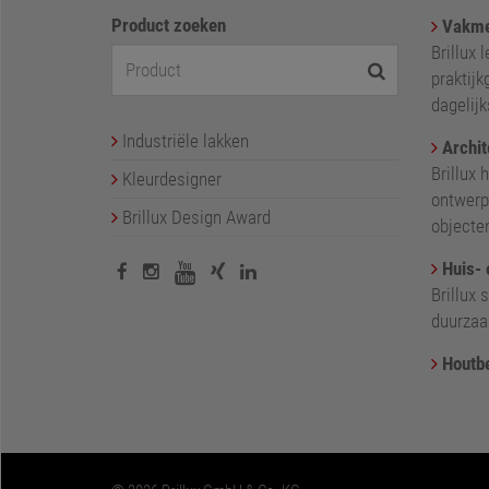
Product zoeken
Vakme
Brillux 
praktijk
dagelij
Industriële lakken
Archit
Brillux 
Kleurdesigner
ontwerp
Brillux Design Award
objecte
Huis- 
Brillux
duurzaa
Houtb