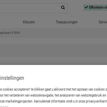
Efficiëntie-
Kleuren
Toepassingen
Servi
oprimer S 864
2K-EP Varioprimer S 864
instellingen
ting bevorderende primer voor ondergronde
le cookies accepteren” te klikken gaat u akkoord met het opslaan van cookies 
oor het verbeteren van websitenavigatie, het analyseren van websitegebruik en
 overschilderbare kunststoffen, poederlakken
onze marketingprojecten. Aanvullende informatie vindt u in onze privacyverklari