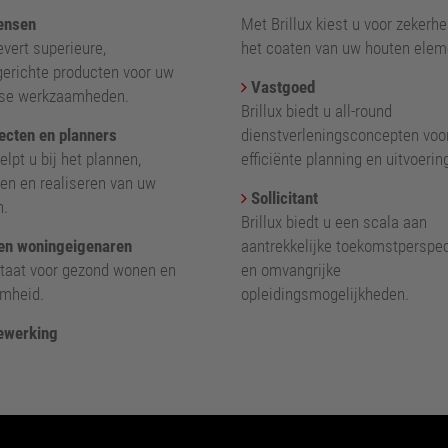
nsen
Met Brillux kiest u voor zekerhei
levert superieure,
het coaten van uw houten elem
gerichte producten voor uw
Vastgoed
kse werkzaamheden.
Brillux biedt u all-round
ecten en planners
dienstverleningsconcepten voo
helpt u bij het plannen,
efficiënte planning en uitvoerin
en en realiseren van uw
Sollicitant
n.
Brillux biedt u een scala aan
en woningeigenaren
aantrekkelijke toekomstperspe
 staat voor gezond wonen en
en omvangrijke
mheid.
opleidingsmogelijkheden.
ewerking