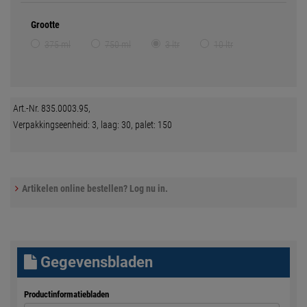
Grootte
375 ml
750 ml
3 ltr
10 ltr
Art.-Nr. 835.0003.95,
Verpakkingseenheid: 3, laag: 30, palet: 150
Artikelen online bestellen? Log nu in.
Gegevensbladen
Productinformatiebladen