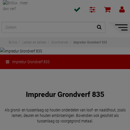
navigat
toon/v
Brillux
Lakken en beitsen
Grondverven
Impredur Grondverf 835
Impredur Grondverf 835
Delen
Impredur Grondverf 835
Als grond- en tussenlaag op houten onderdelen van loof- en naaldhout, zoals
ramen, deuren en houten ambriseringen. Bovendien ook geschikt als
tussenlaag op voorgegrond metaal.