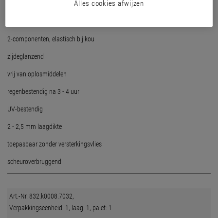
Alles cookies afwijzen
goedgekeurd volgens EAD 030350-00-0402 (oftewel ETAG 005)
alleen toepasbaar samen met Floortec Verharder 833
2-componenten, elastisch bij kou
zijdeglanzend
vrij van oplosmiddelen
regenbestendig na 3 - 4 uur
UV-bestendig
2 - 2,5 mm laagdikte
toepasbaar zonder versterkingsvlies
scheuroverbruggend
Art.-Nr. 832.k0008.7032,
Verpakkingseenheid: 1, laag: 1, palet: 1