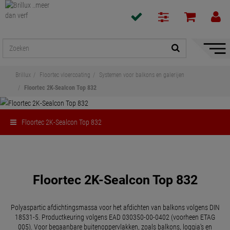
navigat
toon/v
Brillux
Floortec vloercoating
Systemen voor balkons en galerijen
Floortec 2K-Sealcon Top 832
Floortec 2K-Sealcon Top 832
Delen
Floortec 2K-Sealcon Top 832
Polyaspartic afdichtingsmassa voor het afdichten van balkons volgens DIN
18531-5. Productkeuring volgens EAD 030350-00-0402 (voorheen ETAG
005). Voor begaanbare buitenoppervlakken, zoals balkons, loggia's en