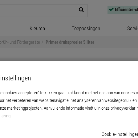
Efficiëntie-
Kleuren
Toepassingen
Servi
prüh- und Fördergeräte
Primer druksproeier 5 liter
instellingen
le cookies accepteren” te klikken gaat u akkoord met het opslaan van cookies 
Primer druksproeier 5 liter
oor het verbeteren van websitenavigatie, het analyseren van websitegebruik en
onze marketingprojecten. Aanvullende informatie vindt u in onze privacyverklari
engen van dunvloeibare media zoals voorstr
laring
.
etc.
Cookie-instellinge