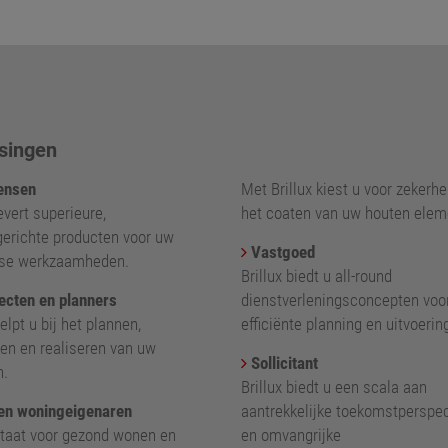
singen
nsen
Met Brillux kiest u voor zekerhei
levert superieure,
het coaten van uw houten elem
gerichte producten voor uw
Vastgoed
kse werkzaamheden.
Brillux biedt u all-round
ecten en planners
dienstverleningsconcepten voo
helpt u bij het plannen,
efficiënte planning en uitvoerin
en en realiseren van uw
Sollicitant
n.
Brillux biedt u een scala aan
en woningeigenaren
aantrekkelijke toekomstperspe
 staat voor gezond wonen en
en omvangrijke