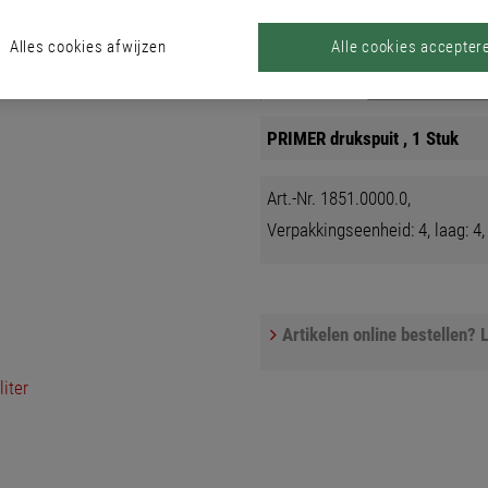
Alles cookies afwijzen
Alle cookies accepter
Producten
PRIMER drukspuit , 1 Stuk
Art.-Nr. 1851.0000.0,
Verpakkingseenheid: 4, laag: 4, 
Artikelen online bestellen? L