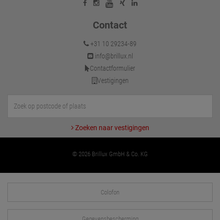
Contact
+31 10 29234-89
info@brillux.nl
Contactformulier
Vestigingen
Zoeken naar vestigingen
© 2026 Brillux GmbH & Co. KG
Colofon
Gegevensbescherming