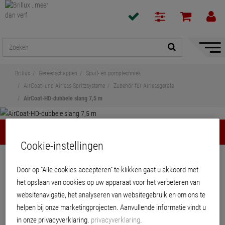
navigat
toon/v
Brillux
Gereedschappen
Spuit- en pomptechniek
AirCoat- und Airless-Spritzsysteme
Zubehör für Airlessgeräte
AirCoat-HD-dubbele slang 7,5 m
AirCoat-HD-dubbele slang 7,5 m
Cookie-instellingen
Delen
Door op “Alle cookies accepteren” te klikken gaat u akkoord met
het opslaan van cookies op uw apparaat voor het verbeteren van
AirCoat-HD-dubbele slang 7,5 m
websitenavigatie, het analyseren van websitegebruik en om ons te
helpen bij onze marketingprojecten. Aanvullende informatie vindt u
AirCoat-HD-slangenpakket met materiaalslang NW3 en luchtslang NW6.
in onze privacyverklaring.
privacyverklaring
.