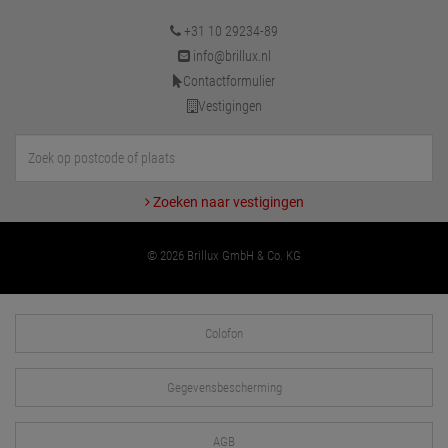
+31 10 29234-89
info@brillux.nl
Contactformulier
Vestigingen
Zoeken naar vestigingen
© 2026 Brillux GmbH & Co. KG
Colofon
Gegevensbescherming
AGB