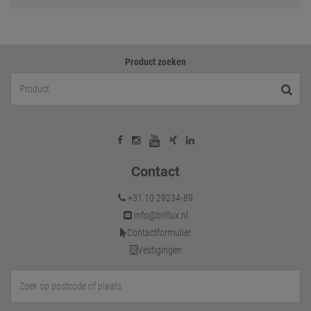
Product zoeken
Contact
+31 10 29234-89
info@brillux.nl
Contactformulier
Vestigingen