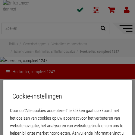
navigat
toon/v
Brillux
Gereedschappen
Verfrollers en toebehoren
Ecken-/Linier-, Rohrroller, Entlüftungswalze
Hoekroller, compleet 1247
Hoekroller, compleet 1247
Delen
Cookie-instellingen
Hoekroller, compleet 1247
Door op “Alle cookies accepteren” te klikken gaat u akkoord met
het opslaan van cookies op uw apparaat voor het verbeteren van
Voor snel en eenvoudig schilderen van hoeken en profielen.
websitenavigatie, het analyseren van websitegebruik en om ons te
helpen bij onze marketingprojecten. Aanvullende informatie vindt u