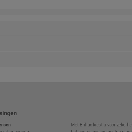
singen
nsen
Met Brillux kiest u voor zekerhei
levert superieure,
het coaten van uw houten elem