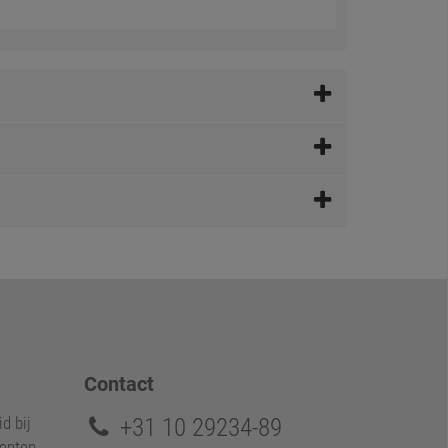
Contact
+31 10 29234-89
d bij
enten.