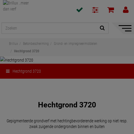
navigat
toon/v
Brillux
Betonbescherming
Grond- en impregneermiddelen
Hechtgrond 3720
Hechtgrond 3720
Delen
Hechtgrond 3720
Gepigmenteerde grondverf met hechtingbevorderende werking op niet resp.
zwak zuigende ondergronden binnen en buiten