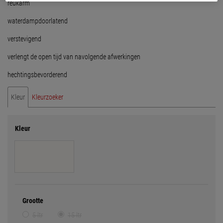
reukarm
waterdampdoorlatend
verstevigend
verlengt de open tijd van navolgende afwerkingen
hechtingsbevorderend
Kleur
Kleurzoeker
Kleur
Grootte
5 ltr
15 ltr