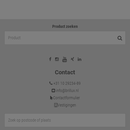
Product zoeken
Contact
+31 10 29234-89
info@brillux.nl
Contactformulier
Vestigingen