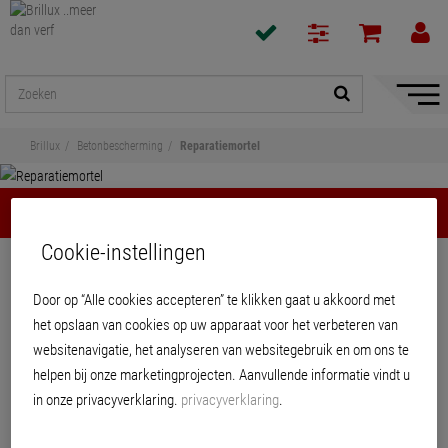
navigat
toon/v
Brillux
Betonbescherming
Reparatiemortel
Reparatiemortel
Cookie-instellingen
Delen
Door op “Alle cookies accepteren” te klikken gaat u akkoord met
Reparatiemortel
het opslaan van cookies op uw apparaat voor het verbeteren van
websitenavigatie, het analyseren van websitegebruik en om ons te
helpen bij onze marketingprojecten. Aanvullende informatie vindt u
in onze privacyverklaring.
privacyverklaring
.
PRODUCTEN