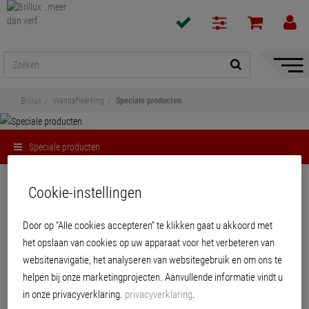
navigat
toon/v
Brillux
Wandafwerking
Speciale producten
Speciale producten
Delen
Cookie-instellingen
Speciale producten
Door op “Alle cookies accepteren” te klikken gaat u akkoord met
het opslaan van cookies op uw apparaat voor het verbeteren van
websitenavigatie, het analyseren van websitegebruik en om ons te
helpen bij onze marketingprojecten. Aanvullende informatie vindt u
in onze privacyverklaring.
privacyverklaring
.
PRODUCTEN