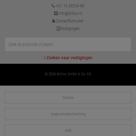
+31 10 29234-89
info@brillux.nl
Contactformulier
Vestigingen
Zoeken naar vestigingen
© 2026 Brillux GmbH & Co. KG
Colofon
Gegevensbescherming
AGB